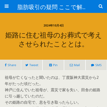
脂肪吸引の疑問 ここで解消！
2024年10月4日
姫路に住む祖母のお葬式で考え
させられたこととは。
Share
Tweet
Pin
Mail
SMS
祖母が亡くなったと聞いたのは、丁度阪神大震災から2
年がたった頃だった。
神戸に住んでいた祖母が、震災で家を失い、田舎の姫路
に引っ越していたのだ。
その姫路の自宅で、息を引き取ったらしい。